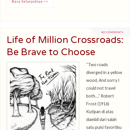
Baca Selanjutnya >>
NO COMMENTS
Life of Million Crossroads:
Be Brave to Choose
“Two roads
diverged in a yellow
wood, And sorry I
could not travel
both….” Robert
Frost (1916)
Kutipan di atas
diambil dari salah
satu puisi favoritku