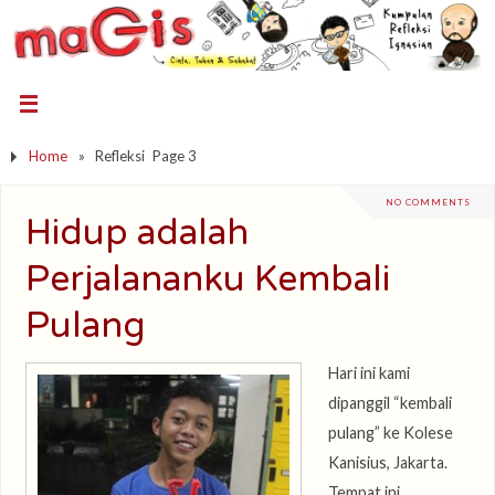
Home
»
Refleksi
Page 3
NO COMMENTS
Hidup adalah
Perjalananku Kembali
Pulang
Hari ini kami
dipanggil “kembali
pulang” ke Kolese
Kanisius, Jakarta.
Tempat ini