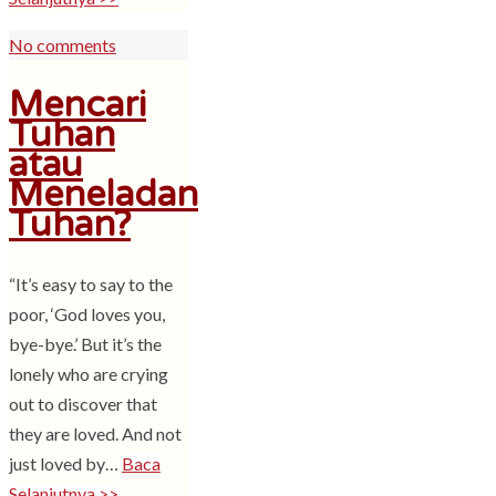
No comments
Mencari
Tuhan
atau
Meneladan
Tuhan?
“It’s easy to say to the
poor, ‘God loves you,
bye-bye.’ But it’s the
lonely who are crying
out to discover that
they are loved. And not
just loved by…
Baca
Selanjutnya >>