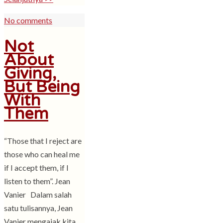
No comments
Not
About
Giving,
But Being
With
Them
“Those that I reject are
those who can heal me
if I accept them, if I
listen to them”. Jean
Vanier Dalam salah
satu tulisannya, Jean
Vanier mengajak kita…