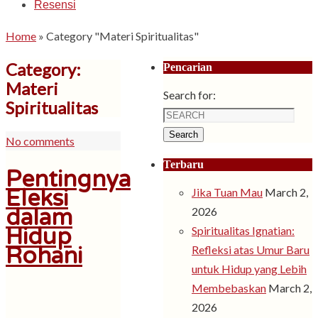
Resensi
Home
»
Category "Materi Spiritualitas"
Category:
Pencarian
Materi
Search for:
Spiritualitas
Search
No comments
Terbaru
Pentingnya
Eleksi
Jika Tuan Mau
March 2,
dalam
2026
Hidup
Spiritualitas Ignatian:
Rohani
Refleksi atas Umur Baru
untuk Hidup yang Lebih
Membebaskan
March 2,
2026