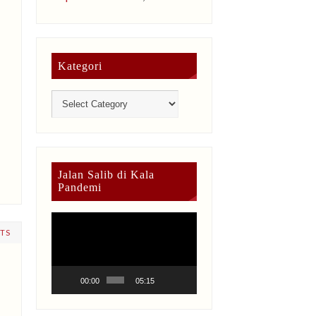
Kategori
Jalan Salib di Kala
Pandemi
Video
TS
Player
00:00
05:15