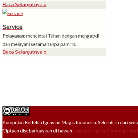
Baca Selanjutnya »
Service
Pelayanan:
mencintai Tuhan dengan mengabdi
dan melayani sesama tanpa pamrih.
Baca Selanjutnya »
Kumpulan Refleksi Ignasian Magis Indonesia. Seluruh isi dari we
Ciptaan disebarluaskan di bawah
Lisensi Creative Commons Atr