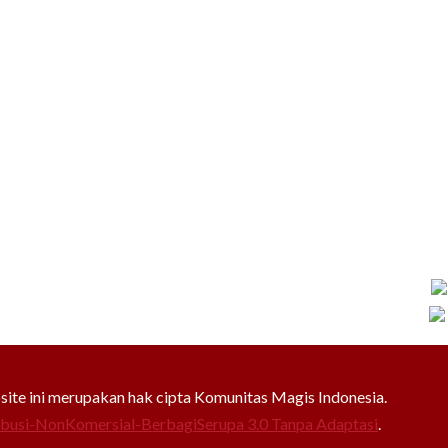
bsite ini merupakan hak cipta Komunitas Magis Indonesia.
ibusi-NonKomersial-BerbagiSerupa 3.0 Tanpa Adaptasi
.