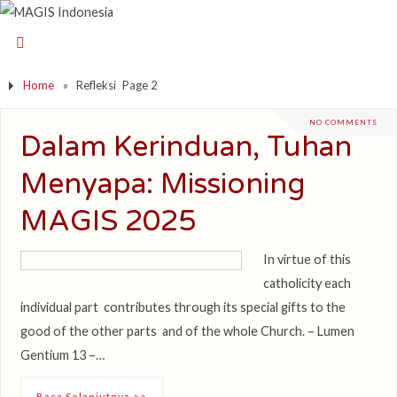
Home
»
Refleksi
Page 2
NO COMMENTS
Dalam Kerinduan, Tuhan
Menyapa: Missioning
MAGIS 2025
In virtue of this
catholicity each
individual part contributes through its special gifts to the
good of the other parts and of the whole Church. – Lumen
Gentium 13 –…
Baca Selanjutnya >>