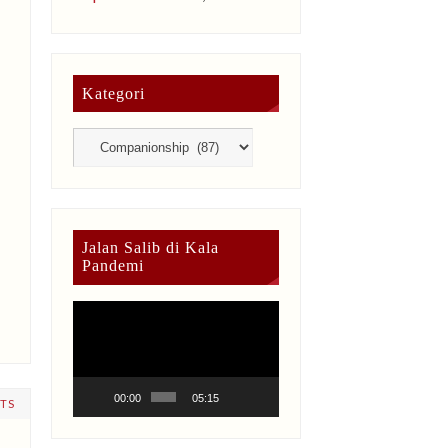
Kategori
Jalan Salib di Kala
Pandemi
Video
Player
00:00
05:15
TS