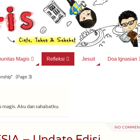
unitas Magis
Refleksi
Jesuit
Doa Ignasian
nship"
(Page 3)
 magis. Aku dan sahabatku.
NO COMMEN
IA – Update Edisi