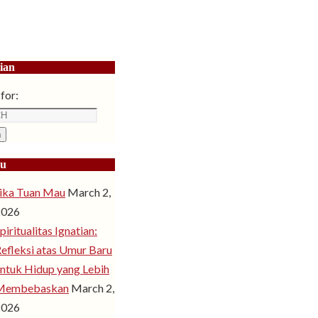
ian
for:
h
ru
ika Tuan Mau
March 2,
2026
piritualitas Ignatian:
efleksi atas Umur Baru
ntuk Hidup yang Lebih
Membebaskan
March 2,
2026