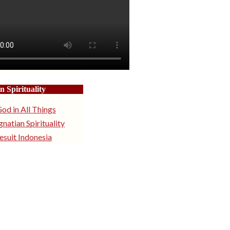
n Spirituality
od in All Things
gnatian Spirituality
esuit Indonesia