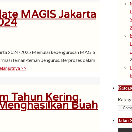
M
ate MAGIS Jakarta
024
Y
M
J
karta 2024/2025 Memulai kepengurusan MAGIS
ormasi teman-teman pengurus. Berproses dalam
I
elanjutnya >>
Katego
am Tahun Kering,
Katego
 Menghasilkan Buah
Jalan 