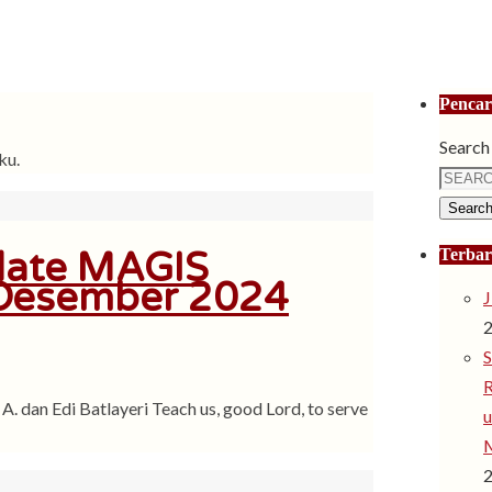
Pencar
Search 
ku.
Searc
date MAGIS
Terba
 Desember 2024
J
S
R
n Edi Batlayeri Teach us, good Lord, to serve
u