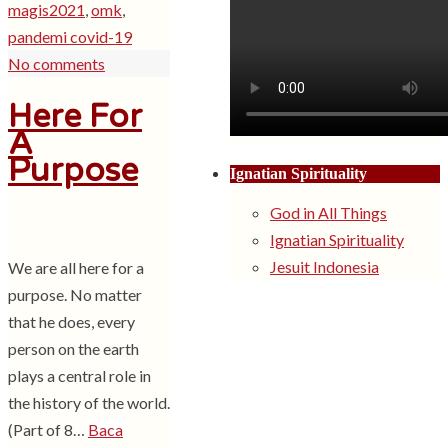
magis2021
,
omk
,
pandemi covid-19
No comments
Here For
A
Purpose
Ignatian Spirituality
God in All Things
Ignatian Spirituality
Jesuit Indonesia
We are all here for a
purpose. No matter
that he does, every
person on the earth
plays a central role in
the history of the world.
(Part of 8…
Baca