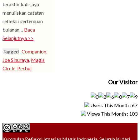
terakhir kali saya
menuliskan catatan
refleksi pertemuan
bulanan…
Baca
Selanjutnya >>
Tagged
Companion
,
Joe Sinuraya
,
Magis
Circle
,
Perbul
Our Visitor
Users This Month : 67
Views This Month : 103
Kumpulan Refleksi Ignasian Magis Indonesia. Seluruh isi dari