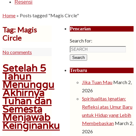
Resensi
Home
»
Posts tagged "Magis Circle"
Tag: Magis
Pencarian
Circle
Search for:
No comments
Search
Setelah 5
Terbaru
Tahun
Menunggu
Jika Tuan Mau
March 2,
Akhirnya
2026
Tuhan dan
Spiritualitas Ignatian:
Semesta
Refleksi atas Umur Baru
Menjawab
untuk Hidup yang Lebih
Keinginanku
Membebaskan
March 2,
2026