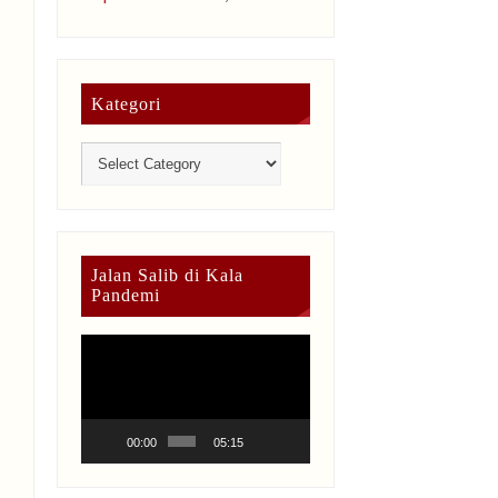
Kategori
Jalan Salib di Kala
Pandemi
Video
Player
00:00
05:15