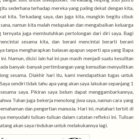
egitu sederhana terhadap mereka yang paling dekat dengan kita,
at kita. Terkadang saya, dan juga kita, mungkin begitu sibuk
 sana, namun kita malah melupakan dan mengabaikan keluarga
g ternyata juga membutuhkan pertolongan dari diri saya. Bagi
mencintai sesama kita, dan berani mencintai berarti berani
hnya tanpa mengharapkan balasan apapun seperti apa yang Bapa
ini. Namun, disisi lain hal ini pun masih menjadi suatu kesulitan
ali ada banyak-banyak pertimbangan yang kemudian menyulitkan
ng sesama. Diakhir hari itu, kami mendapatkan tugas untuk
Saya sendiri tidak tahu apa yang akan saya lakukan sepanjang 1
 sesama saya. Pikiran saya belum dapat menggambarkannya,
bahwa Tuhan juga bekerja menolong jiwa saya, namun cara yang
pemahaman dan pengertian manusia. Hari ini, matahari terbit di
ya menyudahi tulisan-tulisan dalam catatan refleksi ini. Tulisan
ang akan saya rindukan untuk melakukannya lagi.