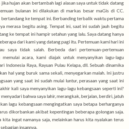
a jika hujan akan bertambah lagi alasan saya untuk tidak datang
rtemuan bulanan ini dilakukan di markas besar maGis di CC.
 bertandang ke tempat ini. Berbanding terbalik waktu pertama
ya merasa begitu asing. Tempat ini, saat ini sudah jauh begitu
tang ke tempat ini hampir setahun yang lalu. Saya datang hanya
eberapa dari kami yang datang pagi itu. Pertemuan kami hari ini
lau saya tidak salah. Berbeda dari pertemuan-pertemuan
i memulai acara, kami diajak untuk menyanyikan lagu-lagu
ari Indonesia Raya, Rayuan Pulau Kelapa, dll. Sebuah dinamika
ukan hal yang buruk sama sekali, menyegarkan malah. Ini justru
aan yang saat ini sudah mulai luntur, perasaan yang saat ini
akhir kali saya menyanyikan lagu-lagu kebangsaan seperti ini?
 menyadari bahwa saya lahir, merangkak, berjalan, berdiri, jatuh
yikan lagu kebangsaan mengingatkan saya betapa berharganya
 harus dikorbankan akibat kepentingan beberapa golongan saja.
kita ingat namanya saja, melainkan harus kita nyalakan terus
 sebagian insannya.