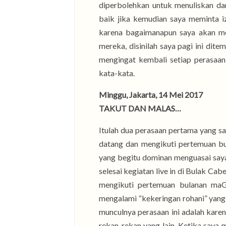
diperbolehkan untuk menuliskan d
baik jika kemudian saya meminta iz
karena bagaimanapun saya akan me
mereka, disinilah saya pagi ini dit
mengingat kembali setiap perasaan
kata-kata.
Minggu, Jakarta, 14 Mei 2017
TAKUT DAN MALAS…
Itulah dua perasaan pertama yang sa
datang dan mengikuti pertemuan bu
yang begitu dominan menguasai saya
selesai kegiatan live in di Bulak Ca
mengikuti pertemuan bulanan maGi
mengalami “kekeringan rohani” yang
munculnya perasaan ini adalah kare
rekan-rekan yang lain. Ketika saya 