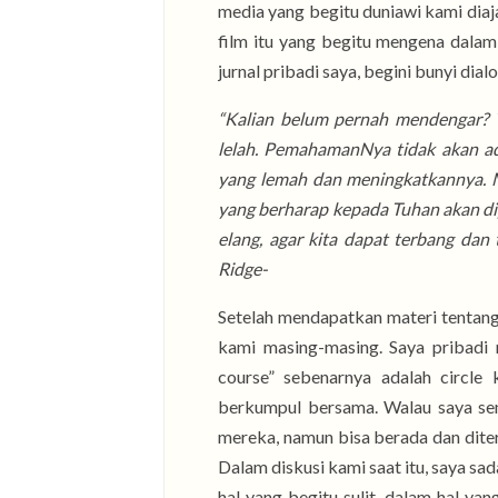
media yang begitu duniawi kami di
film itu yang begitu mengena dalam
jurnal pribadi saya, begini bunyi dial
“Kalian belum pernah mendengar? T
lelah. PemahamanNya tidak akan a
yang lemah dan meningkatkannya. Me
yang berharap kepada Tuhan akan di
elang, agar kita dapat terbang dan 
Ridge-
Setelah mendapatkan materi tentang 
kami masing-masing. Saya pribadi
course” sebenarnya adalah circle
berkumpul bersama. Walau saya send
mereka, namun bisa berada dan dite
Dalam diskusi kami saat itu, saya sa
hal yang begitu sulit, dalam hal yan