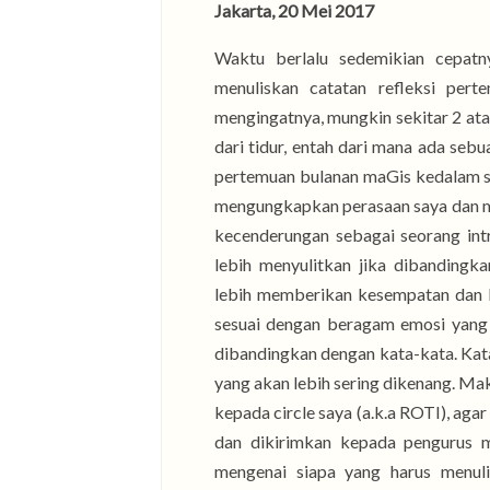
Jakarta, 20 Mei 2017
Waktu berlalu sedemikian cepatn
menuliskan catatan refleksi per
mengingatnya, mungkin sekitar 2 atau
dari tidur, entah dari mana ada seb
pertemuan bulanan maGis kedalam se
mengungkapkan perasaan saya dan me
kecenderungan sebagai seorang int
lebih menyulitkan jika dibandingk
lebih memberikan kesempatan dan k
sesuai dengan beragam emosi yang dim
dibandingkan dengan kata-kata. Kata
yang akan lebih sering dikenang. Ma
kepada circle saya (a.k.a ROTI), ag
dan dikirimkan kepada pengurus 
mengenai siapa yang harus menuli