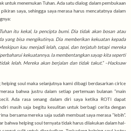
ajak untuk menemukan Tuhan. Ada satu dialog dalam pembukaan
 pikiran saya, sehingga saya merasa harus mencatatnya dalam
ognya:
uhan itu kekal, Ia pencipta bumi. Dia tidak akan bosan atau
da yang bisa mengikutinya. Dia memberikan kekuatan kepada
skipun kau menjadi lelah, capai, dan terjatuh tetapi mereka
perbaharui kekuatannya. Ia membentangkan sayap kita seperti
tidak lelah. Mereka akan berjalan dan tidak takut.” –Hacksaw
helping soul maka selanjutnya kami dibagi berdasarkan cirlce
 merasa bahwa justru dalam setiap pertemuan bulanan “main
 kecil. Ada rasa senang dalam diri saya ketika ROTI dapat
iri masih saja begitu kesulitan untuk berbagi cerita dengan
rima bersama mereka saja sudah membuat saya merasa “lebih”.
dar bahwa helping soul ternyata tidak harus dilakukan dalam hal-
g sangat sulit untuk diwujudkan. Terkadang helping soul justru