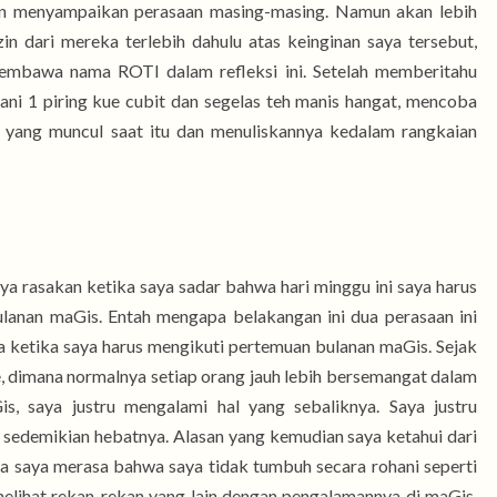
an menyampaikan perasaan masing-masing. Namun akan lebih
in dari mereka terlebih dahulu atas keinginan saya tersebut,
mbawa nama ROTI dalam refleksi ini. Setelah memberitahu
emani 1 piring kue cubit dan segelas teh manis hangat, mencoba
 yang muncul saat itu dan menuliskannya kedalam rangkaian
ya rasakan ketika saya sadar bahwa hari minggu ini saya harus
lanan maGis. Entah mengapa belakangan ini dua perasaan ini
 ketika saya harus mengikuti pertemuan bulanan maGis. Sejak
be, dimana normalnya setiap orang jauh lebih bersemangat dalam
s, saya justru mengalami hal yang sebaliknya. Saya justru
 sedemikian hebatnya. Alasan yang kemudian saya ketahui dari
na saya merasa bahwa saya tidak tumbuh secara rohani seperti
melihat rekan-rekan yang lain dengan pengalamannya di maGis,