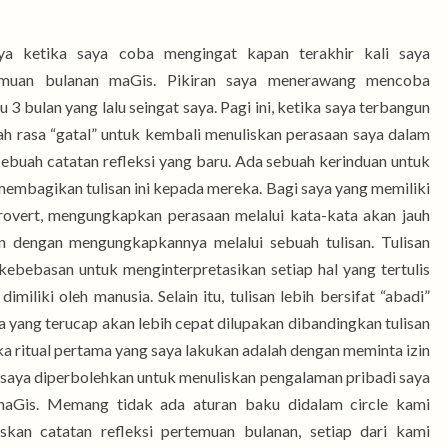
ya ketika saya coba mengingat kapan terakhir kali saya
temuan bulanan maGis. Pikiran saya menerawang mencoba
 3 bulan yang lalu seingat saya. Pagi ini, ketika saya terbangun
uah rasa “gatal” untuk kembali menuliskan perasaan saya dalam
buah catatan refleksi yang baru. Ada sebuah kerinduan untuk
mbagikan tulisan ini kepada mereka. Bagi saya yang memiliki
rovert, mengungkapkan perasaan melalui kata-kata akan jauh
an dengan mengungkapkannya melalui sebuah tulisan. Tulisan
ebebasan untuk menginterpretasikan setiap hal yang tertulis
iliki oleh manusia. Selain itu, tulisan lebih bersifat “abadi”
 yang terucap akan lebih cepat dilupakan dibandingkan tulisan
ka ritual pertama yang saya lakukan adalah dengan meminta izin
ar saya diperbolehkan untuk menuliskan pengalaman pribadi saya
maGis. Memang tidak ada aturan baku didalam circle kami
skan catatan refleksi pertemuan bulanan, setiap dari kami