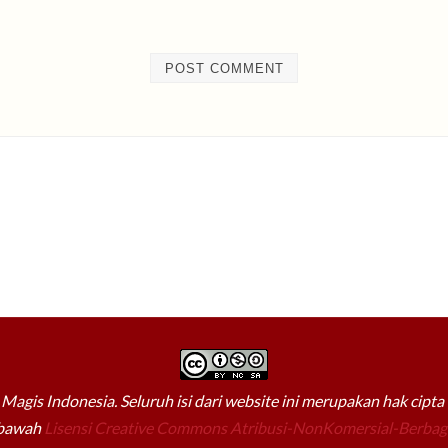
Magis Indonesia. Seluruh isi dari website ini merupakan hak cipt
 bawah
Lisensi Creative Commons Atribusi-NonKomersial-Berbagi