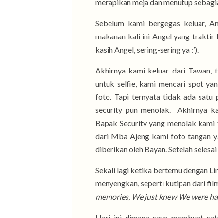
merapikan meja dan menutup sebagi
Sebelum kami bergegas keluar, A
makanan kali ini Angel yang traktir
kasih Angel, sering-sering ya :’).
Akhirnya kami keluar dari Tawan, 
untuk selfie, kami mencari spot ya
foto. Tapi ternyata tidak ada satu 
security pun menolak. Akhirnya ka
Bapak Security yang menolak kami t
dari Mba Ajeng kami foto tangan 
diberikan oleh Bayan. Setelah selesa
Sekali lagi ketika bertemu dengan L
menyengkan, seperti kutipan dari fil
memories, We just knew We were hav
Hari ini dimana saya membuat sat