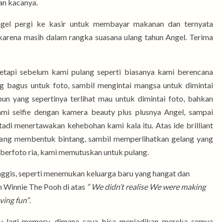
an kacanya.
ngel pergi ke kasir untuk membayar makanan dan ternyata
 karena masih dalam rangka suasana ulang tahun Angel. Terima
tetapi sebelum kami pulang seperti biasanya kami berencana
ng bagus untuk foto, sambil mengintai mangsa untuk dimintai
pun yang sepertinya terlihat mau untuk dimintai foto, bahkan
mi selfie dengan kamera beauty plus plusnya Angel, sampai
adi menertawakan kehebohan kami kala itu. Atas ide brilliant
yang membentuk bintang, sambil memperlihatkan gelang yang
i berfoto ria, kami memutuskan untuk pulang.
inggis, seperti menemukan keluarga baru yang hangat dan
m Winnie The Pooh di atas
“ We didn’t realise We were making
ing fun”
.
u lagi memory, dimana saya bisa menjadikan mereka semua