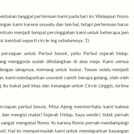
nentukan tanggal pertemuan kami pada hari ini. Walaupun Nono
ngan kami karena sesuatu dan lain hal, tetapi pertemuan harus
centrum menjadi tempat persinggahan kami untuk beberapa jam
ir kembali seperti circle-ing sebelumnya :’D.
 persiapan untuk Perbul besok, yaitu Perbul sejarah hidup.
ang menggoda sudah dihidangkan di atas meja. Kami semua
engan lahapnya, memang untuk bubur, Tawan selalu menjadi
an, kami mendapatkan souvenir cantik berupa gelang, oleh-oleh
itu bakal jadi khas dan kenangan untuk Circle Linggis, terima
ersiapan perbul besok, Mba Ajeng memberitahu kami bahwa
an mengisi materi Sejarah Hidup. Saya sendiri, tidak pernah
l sangat mengenal Romo Yu karena Romo pernah mendampingi
kuti. Hal ini mempermudah kami untuk mendapatkan bayangan