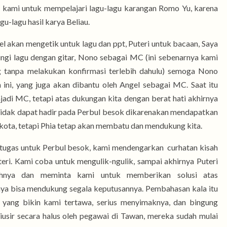
k kami untuk mempelajari lagu-lagu karangan Romo Yu, karena
agu-lagu hasil karya Beliau.
l akan mengetik untuk lagu dan ppt, Puteri untuk bacaan, Saya
ngi lagu dengan gitar, Nono sebagai MC (ini sebenarnya kami
g tanpa melakukan konfirmasi terlebih dahulu) semoga Nono
 ini, yang juga akan dibantu oleh Angel sebagai MC. Saat itu
adi MC, tetapi atas dukungan kita dengan berat hati akhirnya
i tidak dapat hadir pada Perbul besok dikarenakan mendapatkan
r kota, tetapi Phia tetap akan membatu dan mendukung kita.
ugas untuk Perbul besok, kami mendengarkan curhatan kisah
uteri. Kami coba untuk mengulik-ngulik, sampai akhirnya Puteri
sahnya dan meminta kami untuk memberikan solusi atas
nya bisa mendukung segala keputusannya. Pembahasan kala itu
l, yang bikin kami tertawa, serius menyimaknya, dan bingung
diusir secara halus oleh pegawai di Tawan, mereka sudah mulai