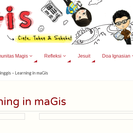
unitas Magis
Refleksi
Jesuit
Doa Ignasian
inggis – Learning in maGis
ning in maGis