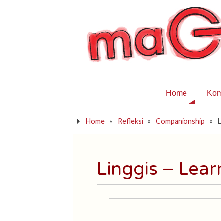
Home
Kom
Home
»
Refleksi
»
Companionship
»
L
Linggis – Lear