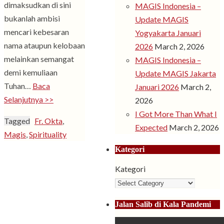
dimaksudkan di sini
MAGIS Indonesia –
bukanlah ambisi
Update MAGIS
mencari kebesaran
Yogyakarta Januari
nama ataupun kelobaan
2026
March 2, 2026
melainkan semangat
MAGIS Indonesia –
demi kemuliaan
Update MAGIS Jakarta
Tuhan…
Baca
Januari 2026
March 2,
Selanjutnya >>
2026
I Got More Than What I
Tagged
Fr. Okta
,
Expected
March 2, 2026
Magis
,
Spirituality
Kategori
Kategori
Jalan Salib di Kala Pandemi