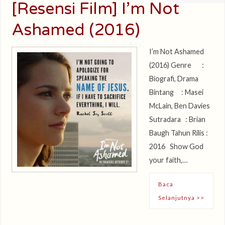
[Resensi Film] I’m Not
Ashamed (2016)
I’m Not Ashamed
(2016) Genre :
Biografi, Drama
Bintang : Masei
McLain, Ben Davies
Sutradara : Brian
Baugh Tahun Rilis :
2016 Show God
your faith,…
Baca
Selanjutnya >>