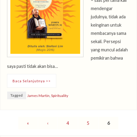
– saat pertama kali
mendengar
judulnya, tidak ada
keinginan untuk
membacanya sama
sekali. Persepsi
yang muncul adalah
pemikiran bahwa
saya pasti tidak akan bisa…
Baca Selanjutnya >>
Tagged
James Martin
,
Spirituality
«
‹
4
5
6