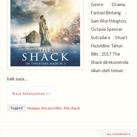
Genre : Drama,
Fantasi Bintang :
Sam Worthington,
Octavia Spencer
Sutradara : Stuart
Hazeldine Tahun
Rilis : 2017 The
Shack direkomenda
sikan oleh teman
baik saya…
Baca Selanjutnya >>
Tagged
Monjun
,
Resensi film
,
The shack
NO COMMENTS