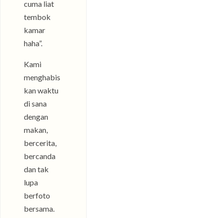
cuma liat
tembok
kamar
haha”.
Kami
menghabis
kan waktu
di sana
dengan
makan,
bercerita,
bercanda
dan tak
lupa
berfoto
bersama.