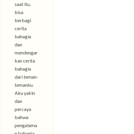
saat itu,
bisa
berbagi
cerita
bahagia
dan
mendengar
kan cerita
bahagia
dari teman-
temanku.
Aku yakin
dan
percaya
bahwa
pengalama
n bahagia