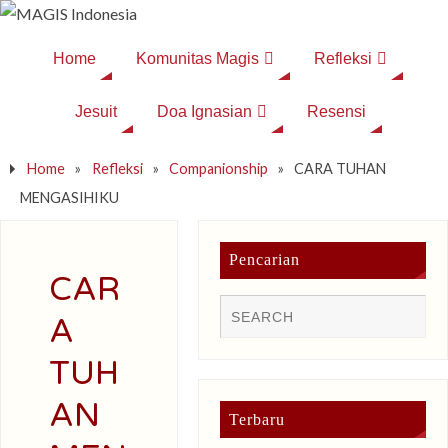
Home
Komunitas Magis
Refleksi
Jesuit
Doa Ignasian
Resensi
Home
»
Refleksi
»
Companionship
»
CARA TUHAN
MENGASIHIKU
Pencarian
CAR
A
TUH
AN
Terbaru