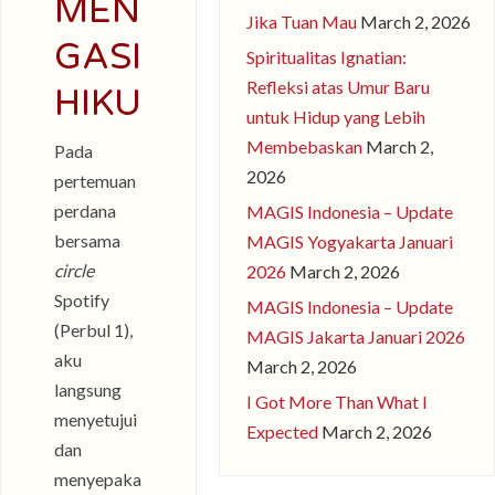
MEN
Jika Tuan Mau
March 2, 2026
GASI
Spiritualitas Ignatian:
Refleksi atas Umur Baru
HIKU
untuk Hidup yang Lebih
Membebaskan
March 2,
Pada
2026
pertemuan
perdana
MAGIS Indonesia – Update
bersama
MAGIS Yogyakarta Januari
circle
2026
March 2, 2026
Spotify
MAGIS Indonesia – Update
(Perbul 1),
MAGIS Jakarta Januari 2026
aku
March 2, 2026
langsung
I Got More Than What I
menyetujui
Expected
March 2, 2026
dan
menyepaka