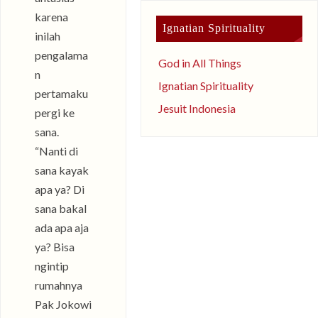
karena
Ignatian Spirituality
inilah
pengalama
God in All Things
n
Ignatian Spirituality
pertamaku
Jesuit Indonesia
pergi ke
sana.
“Nanti di
sana kayak
apa ya? Di
sana bakal
ada apa aja
ya? Bisa
ngintip
rumahnya
Pak Jokowi