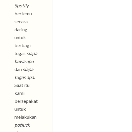
Spotif
y
bertemu
secara
daring
untuk
berbagi
tugas
siapa
bawa apa
dan
siapa
tugas apa
.
Saat itu,
kami
bersepakat
untuk
melakukan
potluck