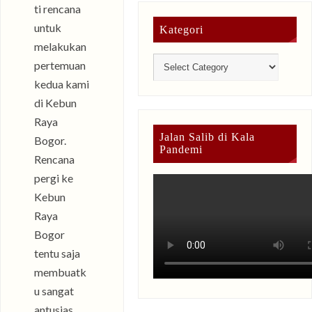
ti rencana
untuk
Kategori
melakukan
pertemuan
kedua kami
di Kebun
Raya
Jalan Salib di Kala
Bogor.
Pandemi
Rencana
pergi ke
Kebun
Raya
Bogor
tentu saja
membuatk
u sangat
antusias