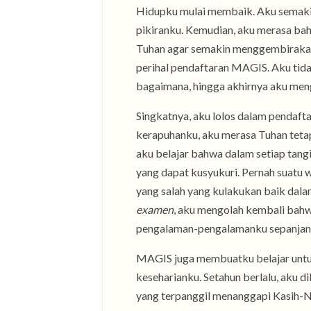
Hidupku mulai membaik. Aku semaki
pikiranku. Kemudian, aku merasa ba
Tuhan agar semakin menggembirakan.
perihal pendaftaran MAGIS. Aku tid
bagaimana, hingga akhirnya aku meng
Singkatnya, aku lolos dalam pendaft
kerapuhanku, aku merasa Tuhan tetap
aku belajar bahwa dalam setiap tangi
yang dapat kusyukuri. Pernah suatu wa
yang salah yang kulakukan baik dalam
examen
, aku mengolah kembali bahw
pengalaman-pengalamanku sepanjang 
MAGIS juga membuatku belajar untu
keseharianku. Setahun berlalu, aku
yang terpanggil menanggapi Kasih-