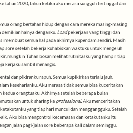
 ke tahun 2020, tahun ketika aku merasa sungguh tertinggal dan
 semua orang bertahan hidup dengan cara mereka masing-masing
ga demikian halnya denganku.
Load
pekerjaan yang tinggi dan
asi membuat semua hal pada akhirnya kupendam sendiri. Masih
tiap sore setelah bekerja kuhabiskan waktuku untuk mengeluh
kir, mungkin Tuhan bosan melihat rutinitasku yang hampir tiap
 kerjaku sambil menangis.
mental dan pikiranku rapuh. Semua kupikirkan terlalu jauh.
alam keseharianku. Aku merasa tidak semua bisa kuceritakan
n kedua orangtuaku. Akhirnya setelah beberapa bulan
memutuskan untuk sharing ke
professional
. Aku menceritakan
ketakutanku yang tiap hari muncul dan menggangguku. Setelah
baik. Aku bisa mengontrol kecemasan dan ketakutanku itu
engan jalan pagi/jalan sore beberapa kali dalam seminggu.