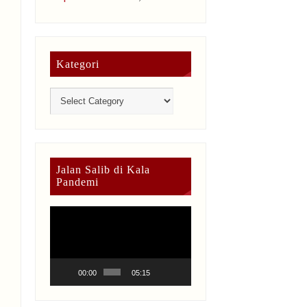
Kategori
Jalan Salib di Kala
Pandemi
Video
Player
00:00
05:15