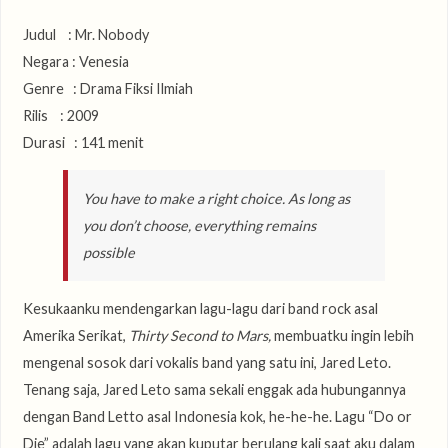
Judul : Mr. Nobody
Negara : Venesia
Genre : Drama Fiksi Ilmiah
Rilis : 2009
Durasi : 141 menit
You have to make a right choice. As long as
you don’t choose, everything remains
possible
Kesukaanku mendengarkan lagu-lagu dari band rock asal
Amerika Serikat,
Thirty Second to Mars,
membuatku ingin lebih
mengenal sosok dari vokalis band yang satu ini, Jared Leto.
Tenang saja, Jared Leto sama sekali enggak ada hubungannya
dengan Band Letto asal Indonesia kok, he-he-he. Lagu “Do or
Die” adalah lagu yang akan kuputar berulang kali saat aku dalam