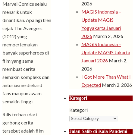
2026
Marvel Comics selalu
MAGIS Indonesia –
menarik untuk
Update MAGIS
dinantikan. Apalagi tren
Yogyakarta Januari
sejak The Avengers
2026
March 2, 2026
(2012) yang
MAGIS Indonesia –
mempertemukan
Update MAGIS Jakarta
banyak superheroes di
Januari 2026
March 2,
film yang sama
2026
membuat cerita
I Got More Than What I
semakin kompleks dan
Expected
March 2, 2026
antusiasme diehard
fans maupun awam
Kategori
semakin tinggi.
Kategori
Rilis terbaru dari
gerbong cerita
tersebut adalah film
Jalan Salib di Kala Pandemi