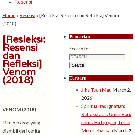
Resensi
Home
»
Resensi
»
[Resleksi: Resensi dan Refleksi] Venom
(2018)
[Resleksi:
Pencarian
Resensi
Search for:
dan
Refleksi]
Search
Venom
(2018)
Terbaru
Jika Tuan Mau
March 2,
2026
Spiritualitas Ignatian:
VENOM (2018)
Refleksi atas Umur Baru
untuk Hidup yang Lebih
Film bioskop yang
Membebaskan
March 2,
diambil dari cerita