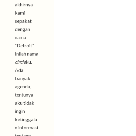
akhirnya
kami
sepakat
dengan
nama
“Detroit”.
Inilah nama
circle
ku.
Ada
banyak
agenda,
tentunya
aku tidak
ingin
ketinggala
n informasi
tentang