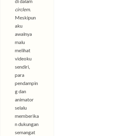
di dalam
circlem.
Meskipun
aku
awalnya
malu
melihat
videoku
sendiri,
para
pendampin
g dan
animator
selalu
memberika
n dukungan
semangat