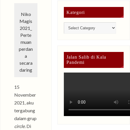
Kategori
Niko
Magis
2021_
Perte
muan
perdan
a
Jalan Salib di Kala
Pandemi
secara
daring
15
November
2021, aku
tergabung
dalam grup
circle.
Di