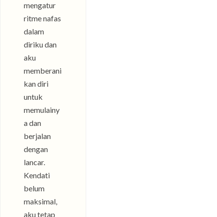
mengatur
ritme nafas
dalam
diriku dan
aku
memberani
kan diri
untuk
memulainy
a dan
berjalan
dengan
lancar.
Kendati
belum
maksimal,
aku tetap