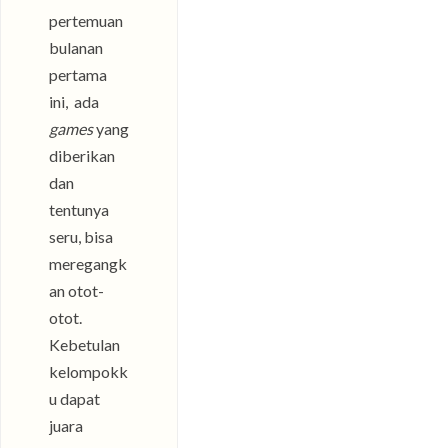
pertemuan
bulanan
pertama
ini, ada
games
yang
diberikan
dan
tentunya
seru, bisa
meregangk
an otot-
otot.
Kebetulan
kelompokk
u dapat
juara