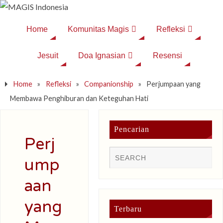
Home
Komunitas Magis
Refleksi
Jesuit
Doa Ignasian
Resensi
Home
»
Refleksi
»
Companionship
»
Perjumpaan yang
Membawa Penghiburan dan Keteguhan Hati
Pencarian
Perj
ump
aan
yang
Terbaru