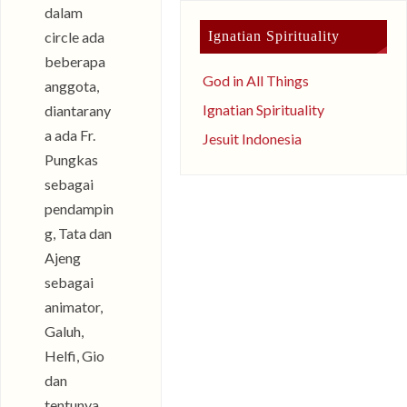
dalam
circle ada
Ignatian Spirituality
beberapa
God in All Things
anggota,
Ignatian Spirituality
diantarany
a ada Fr.
Jesuit Indonesia
Pungkas
sebagai
pendampin
g, Tata dan
Ajeng
sebagai
animator,
Galuh,
Helfi, Gio
dan
tentunya