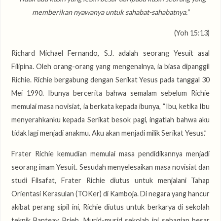
memberikan nyawanya untuk sahabat-sahabatnya.”
(Yoh 15:13)
Richard Michael Fernando, S.J. adalah seorang Yesuit asal
Filipina. Oleh orang-orang yang mengenalnya, ia biasa dipanggil
Richie. Richie bergabung dengan Serikat Yesus pada tanggal 30
Mei 1990. Ibunya bercerita bahwa semalam sebelum Richie
memulai masa novisiat, ia berkata kepada ibunya, “Ibu, ketika Ibu
menyerahkanku kepada Serikat besok pagi, ingatlah bahwa aku
tidak lagi menjadi anakmu. Aku akan menjadi milik Serikat Yesus.”
Frater Richie kemudian memulai masa pendidikannya menjadi
seorang imam Yesuit. Sesudah menyelesaikan masa novisiat dan
studi Filsafat, Frater Richie diutus untuk menjalani Tahap
Orientasi Kerasulan (TOKer) di Kamboja. Di negara yang hancur
akibat perang sipil ini, Richie diutus untuk berkarya di sekolah
teknik Banteay Prieb. Murid-murid sekolah ini sebagian besar