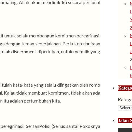
 jurnaling. Allah akan mendidik ku secara personal
M
Y
M
tif untuk selalu membangun komitmen peregrinasi.
juga dengan teman seperjalanan. Perlu keterbukaan
J
itulah discernment diperlukan, untuk memilih yang
I
. Itulah kata-kata yang selalu diingatkan oleh romo
Katego
ul. Kalau tidak membuat komitmen, tidak akan ada
Katego
n itu adalah pertumbuhan kita.
Jalan 
peregrinasi: SersanPolisi (Serius santai Pokoknya