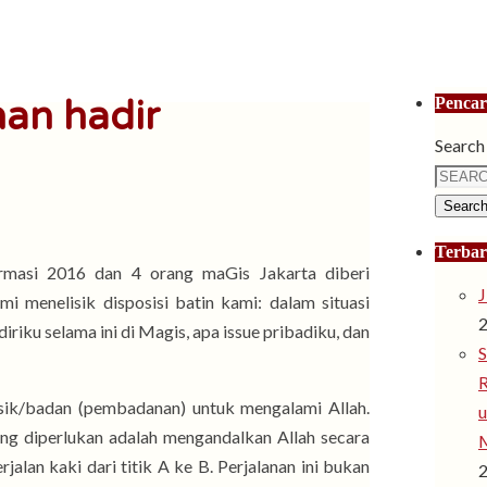
an hadir
Pencar
Search 
Searc
Terba
rmasi 2016 dan 4 orang maGis Jakarta diberi
J
i menelisik disposisi batin kami: dalam situasi
diriku selama ini di Magis, apa issue pribadiku, dan
S
R
fisik/badan (pembadanan) untuk mengalami Allah.
u
yang diperlukan adalah mengandalkan Allah secara
jalan kaki dari titik A ke B. Perjalanan ini bukan