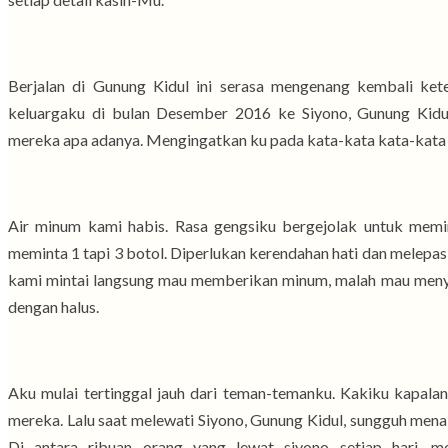
Berjalan di Gunung Kidul ini serasa mengenang kembali ke
keluargaku di bulan Desember 2016 ke Siyono, Gunung Kid
mereka apa adanya. Mengingatkan ku pada kata-kata kata-kata m
Air minum kami habis. Rasa gengsiku bergejolak untuk memi
meminta 1 tapi 3 botol. Diperlukan kerendahan hati dan melepa
kami mintai langsung mau memberikan minum, malah mau menyu
dengan halus.
Aku mulai tertinggal jauh dari teman-temanku. Kakiku kapala
mereka. Lalu saat melewati Siyono, Gunung Kidul, sungguh me
Di antara ribuan orang yang lewat siyono setiap hari, 