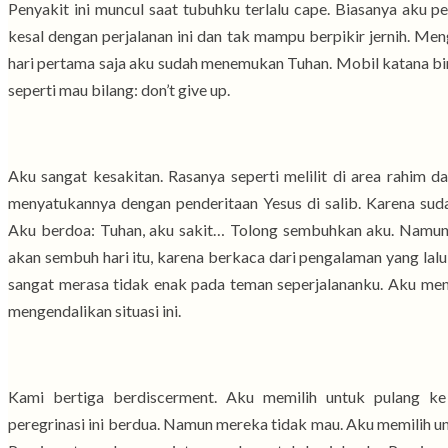
Penyakit ini muncul saat tubuhku terlalu cape. Biasanya aku pe
kesal dengan perjalanan ini dan tak mampu berpikir jernih. Men
hari pertama saja aku sudah menemukan Tuhan. Mobil katana bi
seperti mau bilang: don’t give up.
Aku sangat kesakitan. Rasanya seperti melilit di area rahim da
menyatukannya dengan penderitaan Yesus di salib. Karena sudah
Aku berdoa: Tuhan, aku sakit… Tolong sembuhkan aku. Namun 
akan sembuh hari itu, karena berkaca dari pengalaman yang lalu
sangat merasa tidak enak pada teman seperjalananku. Aku men
mengendalikan situasi ini.
Kami bertiga berdiscerment. Aku memilih untuk pulang k
peregrinasi ini berdua. Namun mereka tidak mau. Aku memilih unt