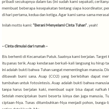
pribadi secukupnya dalam tas (ini sudah kami sepakati, cerit
membuat beberapa kesepakatan tentang siapa koordinator, pe
di hari pertama, kedua dan ketiga. Agar kami sama-sama meras
Inilah motto kami:
“Berani Menyelami Cinta Tuhan”
, yeah!
– Cinta dimulai dari rumah –
Bis berhenti di Kecamatan Patuk. Saatnya kami berjalan. Target 
itu panas terik. Asap kendaraan berkali-kali langsung ku hirup 
ini adalah bukti bahwa Tuhan sangat mementingkan manusia. Di
dibawah bumi sana. Asap (CO2) yang berlebihan dapat meru
tumbuhan untuk fotosintesis. Asap adalah bukti bahwa manusia
tanpa harus berjalan kaki, membuat supir bisa dapat nafkah 
Setelah menciptakan bumi beserta isinya dan juga manusia, T
ciptaan-Nya. Tunas ditumbuhkan-Nya menjadi pohon, bunga-b
setiap detail kasih-Mu.