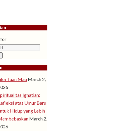
ian
for:
h
ru
ika Tuan Mau
March 2,
2026
piritualitas Ignatian:
efleksi atas Umur Baru
ntuk Hidup yang Lebih
Membebaskan
March 2,
2026