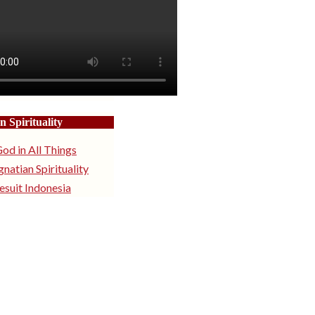
n Spirituality
od in All Things
gnatian Spirituality
esuit Indonesia