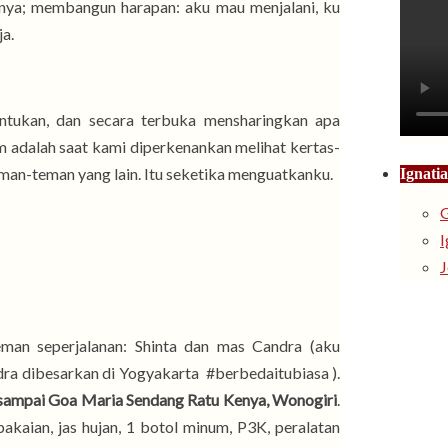
adanya; membangun harapan: aku mau menjalani, ku
a.
entukan, dan secara terbuka mensharingkan apa
 adalah saat kami diperkenankan melihat kertas-
eman-teman yang lain. Itu seketika menguatkanku.
Ignatia
G
I
J
man seperjalanan: Shinta dan mas Candra (aku
dra dibesarkan di Yogyakarta #berbedaitubiasa ).
 sampai Goa Maria Sendang Ratu Kenya, Wonogiri
.
aian, jas hujan, 1 botol minum, P3K, peralatan