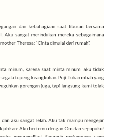
tegangan dan kebahagiaan saat liburan bersama
ul. Aku sangat merindukan mereka sebagaimana
other Theresa: “Cinta dimulai dari rumah”.
nta minum, karena saat minta minum, aku tidak
s segala topeng keangkuhan. Puji Tuhan mbah yang
guhkan gorengan juga, tapi langsung kami tolak
n dan aku sangat lelah. Aku tak mampu mengejar
nakjubkan: Aku bertemu dengan Om dan sepupuku!
mereka mengenaliku! Sungguh perjumpaan yang