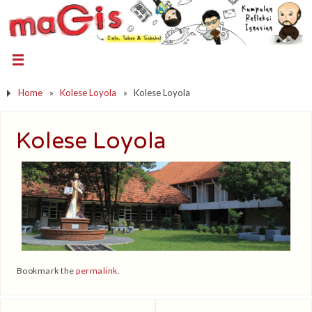
Home
»
Kolese Loyola
»
Kolese Loyola
Kolese Loyola
Bookmark the
permalink
.