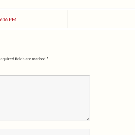
9.46 PM
equired fields are marked
*