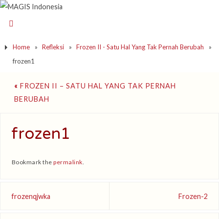
Home
»
Refleksi
»
Frozen II - Satu Hal Yang Tak Pernah Berubah
»
frozen1
«
FROZEN II – SATU HAL YANG TAK PERNAH
BERUBAH
frozen1
Bookmark the
permalink
.
frozenqjwka
Frozen-2