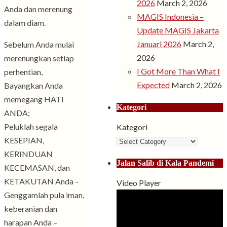
2026
March 2, 2026
Anda dan merenung
MAGIS Indonesia –
dalam diam.
Update MAGIS Jakarta
Januari 2026
March 2,
Sebelum Anda mulai
2026
merenungkan setiap
I Got More Than What I
perhentian,
Expected
March 2, 2026
Bayangkan Anda
memegang HATI
Kategori
ANDA;
Peluklah segala
Kategori
KESEPIAN,
KERINDUAN
Jalan Salib di Kala Pandemi
KECEMASAN, dan
KETAKUTAN Anda –
Video Player
Genggamlah pula iman,
keberanian dan
harapan Anda –