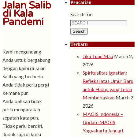
Jalan Salib
Pencarian
di Kala
Search for:
Pandemi
Search
Terbaru
Kami mengundang
Jika Tuan Mau
March 2,
Anda untuk bergabung
2026
dengan kami di Jalan
Spiritualitas Ignatian:
Salib yang berbeda.
Refleksi atas Umur Baru
Anda tidak perlu pergi
untuk Hidup yang Lebih
ke mana pun;
Membebaskan
March 2,
Anda bahkan tidak
2026
perlu mengatakan
MAGIS Indonesia –
sepatah kata pun.
Update MAGIS
Tidak perlu berdiri,
Yogyakarta Januari
duduk saja di kursi