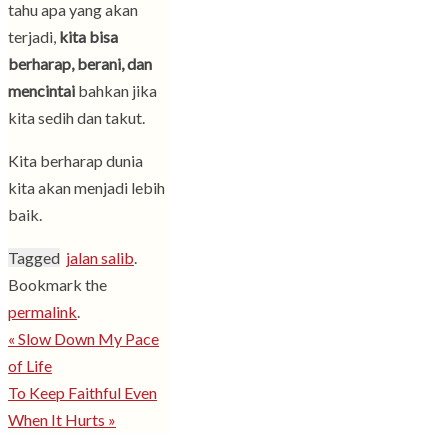
tahu apa yang akan
terjadi,
kita bisa
berharap, berani, dan
mencintai
bahkan jika
kita sedih dan takut.
Kita berharap dunia
kita akan menjadi lebih
baik.
Tagged
jalan salib
.
Bookmark the
permalink
.
«
Slow Down My Pace
of Life
To Keep Faithful Even
When It Hurts
»