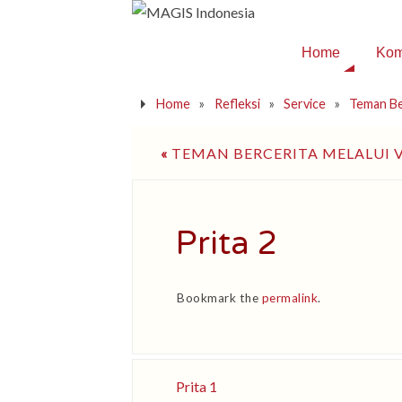
Home
Kom
Home
»
Refleksi
»
Service
»
Teman Be
«
TEMAN BERCERITA MELALUI
Prita 2
Bookmark the
permalink
.
Prita 1