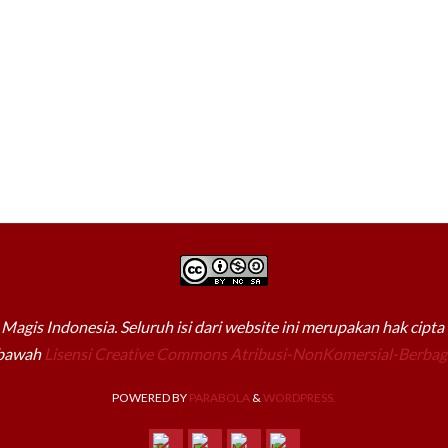
Magis Indonesia. Seluruh isi dari website ini merupakan hak cipt
 bawah
Lisensi Creative Commons Atribusi-NonKomersial-Berbagi
POWERED BY
PARABOLA
&
WORDPRESS.