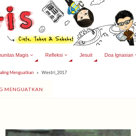
unitas Magis
Refleksi
Jesuit
Doa Ignasian
aling Menguatkan
»
Westri_2017
NG MENGUATKAN